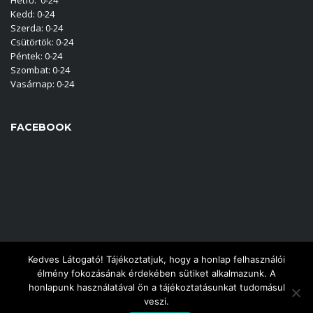
Hétfő: 0-24
Kedd: 0-24
Szerda: 0-24
Csütörtök: 0-24
Péntek: 0-24
Szombat: 0-24
Vasárnap: 0-24
FACEBOOK
Kedves Látogató! Tájékoztatjuk, hogy a honlap felhasználói
élmény fokozásának érdekében sütiket alkalmazunk. A
honlapunk használatával ön a tájékoztatásunkat tudomásul
© 2025 T-Car Autóbérlés Székesfehérvár |
Adatkezelési tájékoztató
veszi.
| Designed:
Ryck Poster