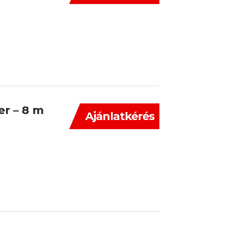
er – 8 m
Ajánlatkérés