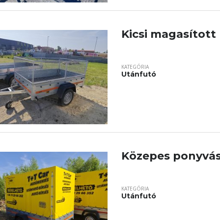
Kicsi magasított
KATEGÓRIA
Utánfutó
Közepes ponyvá
KATEGÓRIA
Utánfutó