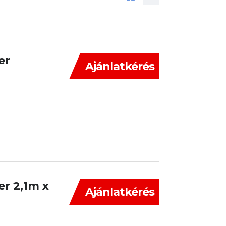
er
Ajánlatkérés
er 2,1m x
Ajánlatkérés