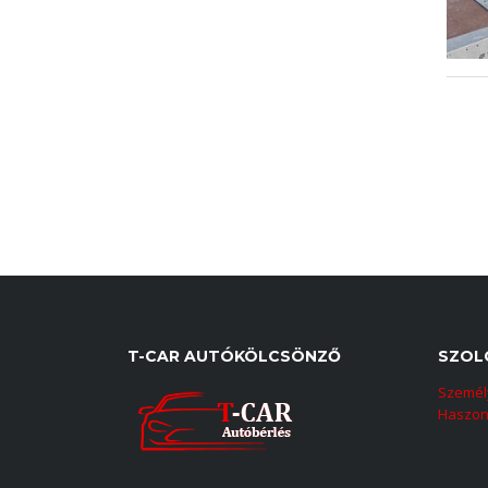
T-CAR AUTÓKÖLCSÖNZŐ
SZOL
Személ
Haszon