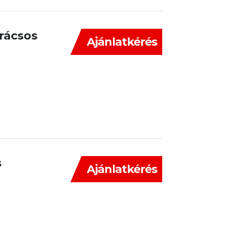
 rácsos
Ajánlatkérés
s
Ajánlatkérés