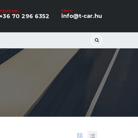
EMAIL :
TELEFON :
info@t-car.hu
+36 70 296 6352