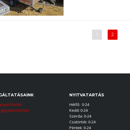
1
2
GÁLTATÁSAINK
NYITVATARTÁS
yautó bérlés
Hétfő: 0-24
gépjármű bérlés
Kedd: 0-24
Szerda: 0-24
Csütörtök: 0-24
Péntek: 0-24