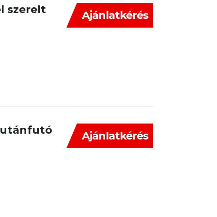
l szerelt
Ajánlatkérés
 utánfutó
Ajánlatkérés