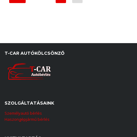
T-CAR AUTÓKÖLCSÖNZŐ
SZOLGÁLTATÁSAINK
Személyautó bérlés
Haszongépjármű bérlés