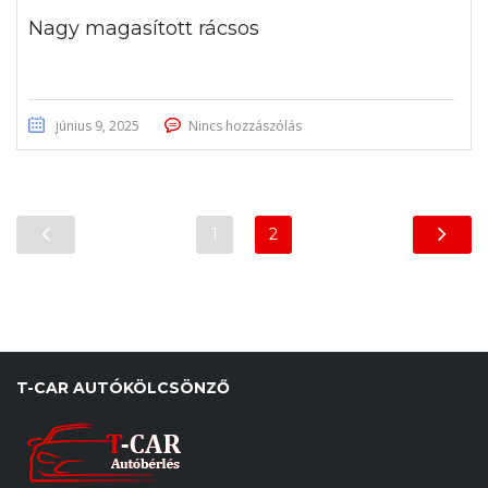
Nagy magasított rácsos
június 9, 2025
Nincs hozzászólás
1
2
T-CAR AUTÓKÖLCSÖNZŐ