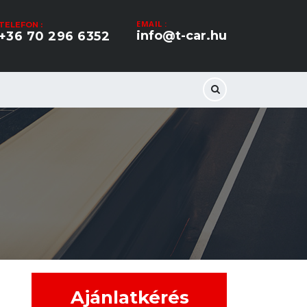
EMAIL :
TELEFON :
info@t-car.hu
+36 70 296 6352
Ajánlatkérés