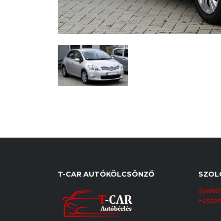
T-CAR AUTÓKÖLCSÖNZŐ
SZOL
Személ
Haszon