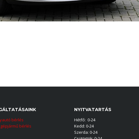
GÁLTATÁSAINK
NYITVATARTÁS
yautó bérlés
Hétfő: 0-24
gépjármű bérlés
Kedd: 0-24
Szerda: 0-24
Csütörtök: 0-24